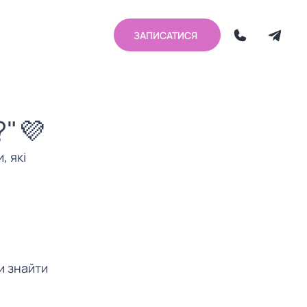
ЗАПИСАТИСЯ
?"💜
, які 
 знайти 