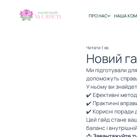
ПРО НАС
НАША КО
Читати 1 хв
Новий га
Ми підготували для
допоможуть справл
У ньому ви знайдет
✔️ Ефективні мето
✔️ Практичні впра
✔️ Корисні поради 
Цей гайд стане ва
баланс і внутрішній
📩 
Завантажуйте ту