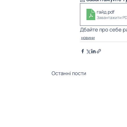
гайд
.pdf
Завантажити PD
Дбайте про себе р
новини
Останні пости