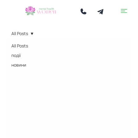
All Posts
All Posts
події
новини