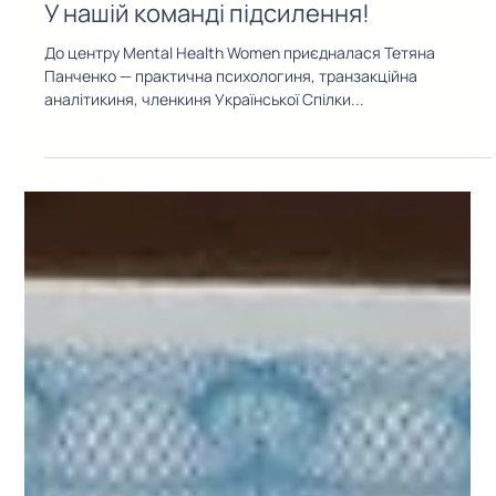
4 трав. 2025 р.
Читати 1 хв
НОВИНИ
У нашій команді підсилення!
До центру Mental Health Women приєдналася Тетяна
Панченко — практична психологиня, транзакційна
аналітикиня, членкиня Української Спілки...