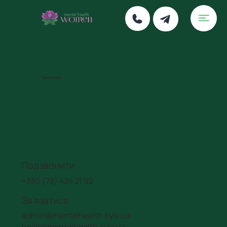
Контакти
Подзвонити
+380 (73) 424 21 92
Зв'язатися
admin@mentalhealth.kyiv.ua
hello@mentalhealth.kyiv.ua