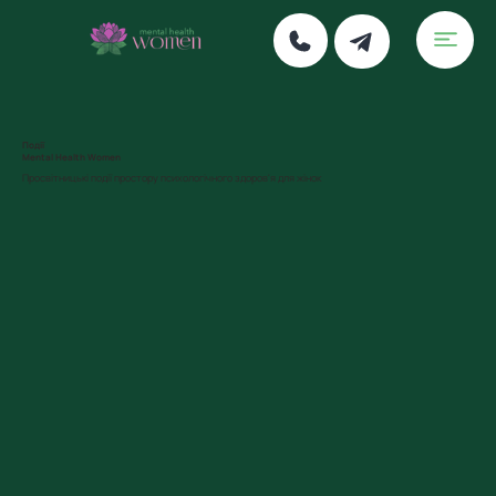
Події
Mental Health Women
Просвітницькі події простору психологічного здоров'я для жінок