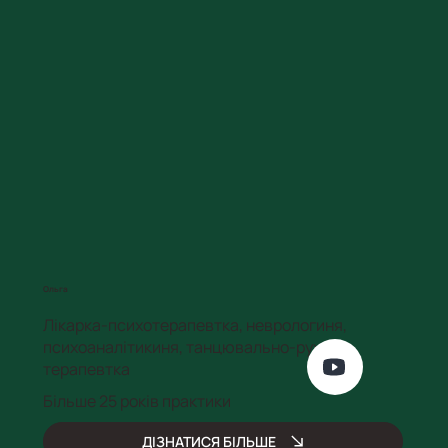
Ольга
Лікарка-психотерапевтка, неврологиня,
психоаналітикиня, танцювально-рухова
терапевтка
Більше 25 років практики
ДІЗНАТИСЯ БІЛЬШЕ