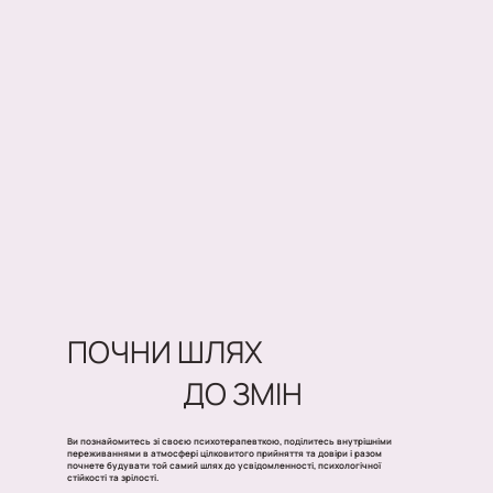
ПОЧНИ ШЛЯХ
ДО ЗМІН
Ви познайомитесь зі своєю психотерапевткою, поділитесь внутрішніми
переживаннями в атмосфері цілковитого прийняття та довіри і разом
почнете будувати той самий шлях до усвідомленності, психологічної
стійкості та зрілості.