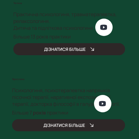
Тетяна
Практична психологиня, травматерапевтка,
релаксологиня.
Дитяча та підліткова психологиня.
Більше 13 років практики
ДІЗНАТИСЯ БІЛЬШЕ
Ярослава
Психологиня, психотерапевтка напрямків
пісочної терапії, наративної експозиційної
терапії, докторка філософії в галузі психології.
Більше 7
років
практики
ДІЗНАТИСЯ БІЛЬШЕ