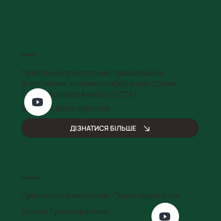
Тетяна
Практична психологиня, транзакційна
аналітикиня, членкиня Української Спілки
Транзакційного Аналізу (УСТА)
Більше 6 років практики
ДІЗНАТИСЯ БІЛЬШЕ
Катерина
Практична психологиня, Психотерапевтка
Більше 7 років практики