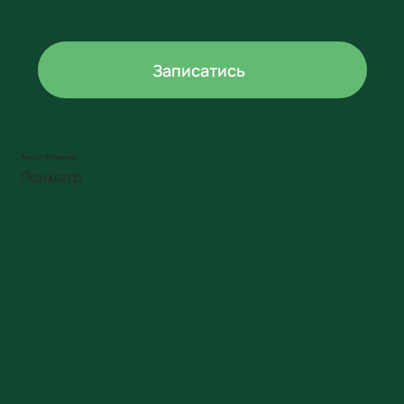
Записатись
Антон Віленчик
Психіатр