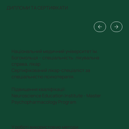
ДИПЛОМИ ТА СЕРТИФІКАТИ
Національний медичний університет ім.
Богомольця – спеціальність: лікувальна
справа, лікар
Сертифікований лікар-спеціаліст за
спеціальністю психотерапія.
Підвищення кваліфікації:
Neuroscience Education Institute - Master
Psychopharmacology Program
У роботі використовую методи: