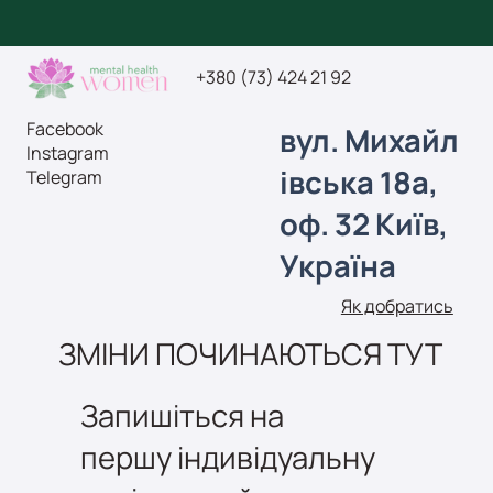
+380 (73) 424 21 92
Facebook
вул.
Михайл
Instagram
івська 18а,
Telegram
оф. 32
Київ,
Україна
Як добратись
ЗМІНИ ПОЧИНАЮТЬСЯ ТУТ
Запишіться на
першу індивідуальну