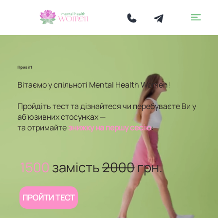
Привіт!
Вітаємо у спільноті Mental Health Women!
Пройдіть тест та дізнайтеся чи перебуваєте Ви у
аб'юзивних стосунках —
та отримайте
знижку на першу сесію
:
1500
замість
2000
грн.
ПРОЙТИ ТЕСТ