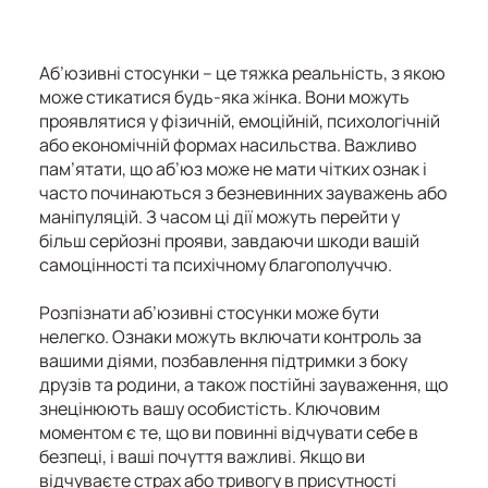
Аб’юзивні стосунки – це тяжка реальність, з якою
може стикатися будь-яка жінка. Вони можуть
проявлятися у фізичній, емоційній, психологічній
або економічній формах насильства. Важливо
пам’ятати, що аб’юз може не мати чітких ознак і
часто починаються з безневинних зауважень або
маніпуляцій. З часом ці дії можуть перейти у
більш серйозні прояви, завдаючи шкоди вашій
самоцінності та психічному благополуччю.
Розпізнати аб’юзивні стосунки може бути
нелегко. Ознаки можуть включати контроль за
вашими діями, позбавлення підтримки з боку
друзів та родини, а також постійні зауваження, що
знецінюють вашу особистість. Ключовим
моментом є те, що ви повинні відчувати себе в
безпеці, і ваші почуття важливі. Якщо ви
відчуваєте страх або тривогу в присутності