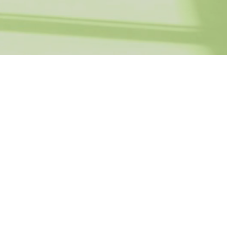
Самоцінність – це важливий аспек
та
Висока самоцінність допомагає на
та щастя.
Однак, зростання особистої цінн
очікуваннями чи впливом оточенн
самоцінність – це не лише про те,
про наші внутрішні переконання і
ч
Будуючи позитивну самоцінність,
Кордони – це лінії, які ми малюєм
та психічного благополуччя. Вони 