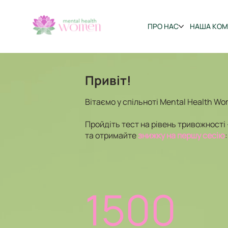
ПРО НАС
НАША КО
Привіт!
Вітаємо у спільноті Mental Health W
Пройдіть тест на рівень тривожності
та отримайте
знижку на першу сесію
1500