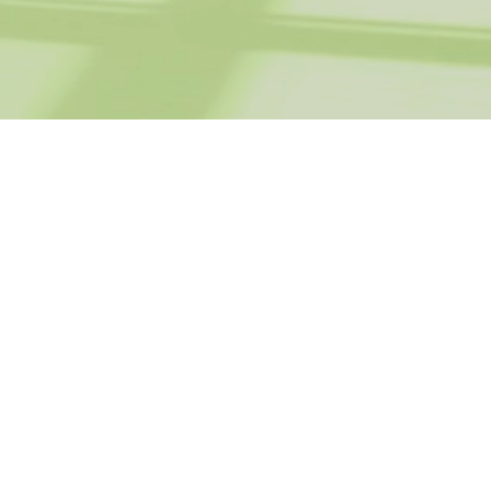
Самоцінність 
особисті
кордони: Клю