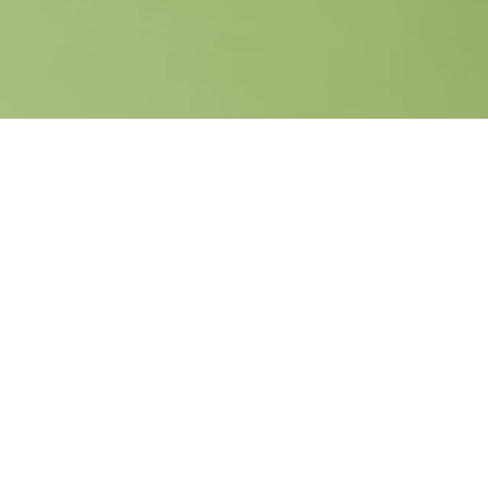
т, що визначає, як ми сприймаємо себе.
м відчувати себе гідними любові, поваги
ості часто ускладнюється зовнішніми
я. Тому важливо зрозуміти, що
 як ми виглядаємо або наскільки успішні, а
 самоусвідомлення.
 важливо встановити особисті кордони.
о для захисту свого фізичного, емоційного
дозволяють нам сказати "ні" речам, які