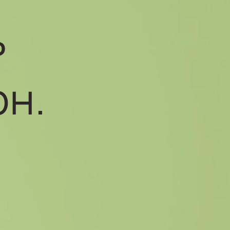
ь
рн.